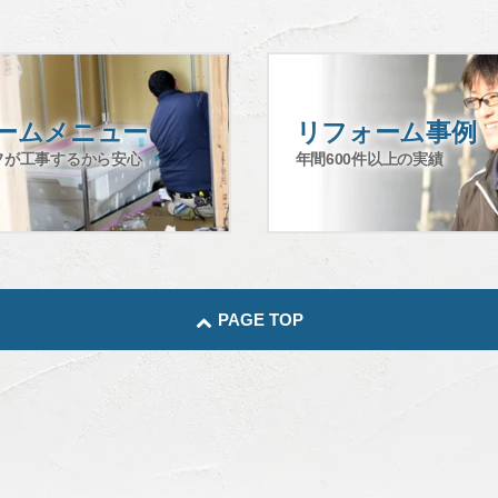
ます。
の範囲内で利用し、皆様の同意なく利用目的以外には一切利用いたしま
ームメニュー
リフォーム事例
サービス等の提供
フが工事するから安心
年間600件以上の実績
知らせ
アンケート調査
の資料
連する資料・情報の提供
する連絡・説明、資料・情報・サービスの提供
PAGE TOP
た利用方法およびサービス提供・充実のための目的の範囲内で利用いた
客様およびお取引先様との契約事項の履行