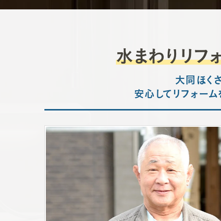
【お問い合わせ先】
熊本のお風呂リフォーム・水まわり修理は大同ほくさ
水まわりリフ
大同ほくさん住設 / お問い合わせ窓口
〒869-0457 熊本県宇土市宮庄町88-8
大同ほくさ
電話番号：
0120-41-26-14
安心してリフォーム
FAX番号：0964-22-5601
メールアドレス：support@dhj-reform.com
受付時間：8:00～18:00（365日お問い合わせ可能）