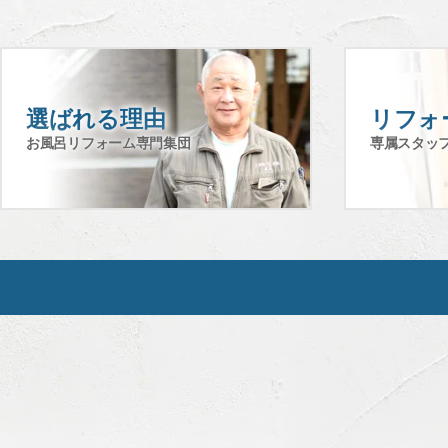
人情報の保護には厳重に注意を払い管理・運営に努め
2. 個人情報の取得について
皆様からご提供いただいた個人情報は、次の利用目的
選ばれる理由
リフォ
1)リフォーム・設計・増改築・修理・修繕・アフター
お風呂リフォーム専門集団
専属スタッ
2)リフォーム等商品に関連する新商品・サービスのお
3)上記各種業務に関する品質・サービス向上のための
4)お客様からのお問い合わせに関する社内対応のため
5)お客様からご請求いただいたリフォーム等商品に関
6)当社開催イベントやキャンペーン等への応募者に対
3. 個人情報の利用範囲について
当社は、お客様の個人情報を、お客様に承諾いただい
1)お客様およびお取引先様との契約の締結
2)お客様およびお取引先様からの依頼事項の処理やお
3)お客様およびお取引先様との連絡