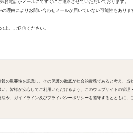
第お電話かメールにてすぐにご連絡させていただいております。
かの理由によりお問い合わせメールが届いていない可能性もありま
。
の上、ご送信ください。
情報の重要性を認識し、その保護の徹底が社会的責務であると考え、当
扱い、皆様が安心してご利用いただけるよう、このウェブサイトの管理・
連法令、ガイドライン及びプライバシーポリシーを遵守するとともに、
当社がインターネットを通じ、本ウェブサイトにおいて皆様からご提供
の情報を意味します。 当社では、運営する各種サイトのサービスにおい