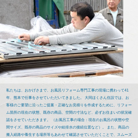
私たちは、おかげさまで、お風呂リフォーム専門工事の現場に携わって41
年、熊本で仕事をさせていただいてきました。 大同ほくさん住設では、お
客様のご要望に沿ったご提案・正確なお見積りを作成するために、リフォー
ム箇所の現在の状態、既存の商品、空間の寸法など、必ずお住まいの状況確
認をさせていただきます。 （お風呂工事の場合：現在のお風呂の状態や空
間サイズ、既存の商品のサイズや給排水の接続位置など）。 また、商品の
搬入経路や養生する場所等もあわせて確認させていただくことで、スムーズ