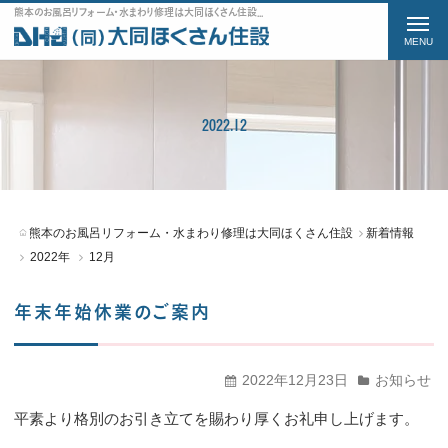
熊本のお風呂リフォーム・水まわり修理は大同ほくさん住設の2022 12月をご紹介
t
o
g
g
2022.12
l
e
n
a
熊本のお風呂リフォーム・水まわり修理は大同ほくさん住設
新着情報
v
2022年
12月
i
年末年始休業のご案内
g
a
t
2022年12月23日
お知らせ
i
平素より格別のお引き立てを賜わり厚くお礼申し上げます。
o