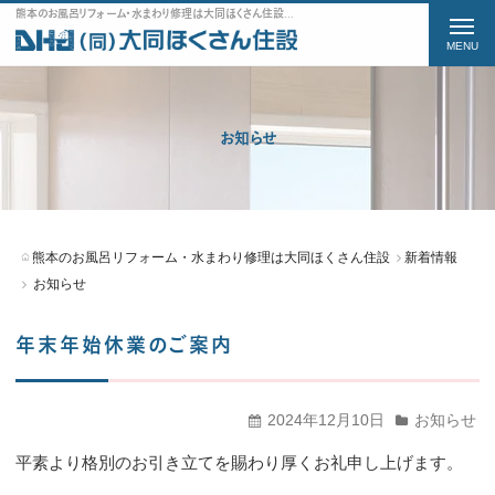
熊本のお風呂リフォーム・水まわり修理は大同ほくさん住設のお知らせをご紹介
t
o
g
g
お知らせ
l
e
n
a
熊本のお風呂リフォーム・水まわり修理は大同ほくさん住設
新着情報
v
お知らせ
i
年末年始休業のご案内
g
a
t
2024年12月10日
お知らせ
i
平素より格別のお引き立てを賜わり厚くお礼申し上げます。
o