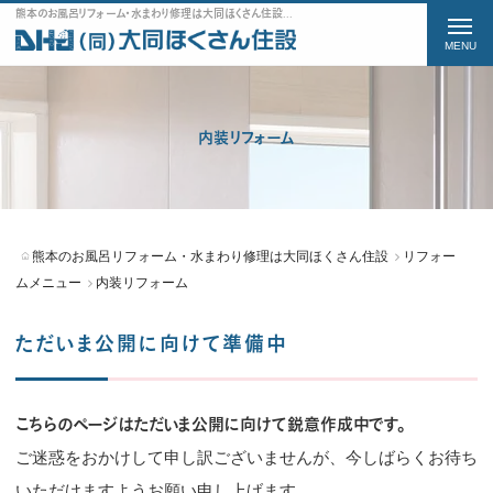
熊本のお風呂リフォーム・水まわり修理は大同ほくさん住設の内装リフォームをご紹介
t
o
g
g
内装リフォーム
l
e
n
a
熊本のお風呂リフォーム・水まわり修理は大同ほくさん住設
リフォー
v
ムメニュー
内装リフォーム
i
ただいま公開に向けて準備中
g
a
t
こちらのページはただいま公開に向けて鋭意作成中です。
i
ご迷惑をおかけして申し訳ございませんが、今しばらくお待ち
o
いただけますようお願い申し上げます。